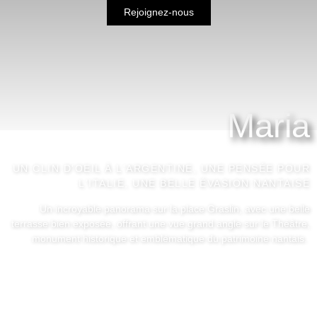
Rejoignez-nous
Maria
UN CLIN D'OEIL À L'ARGENTINE, UNE PENSÉE POUR
L'ITALIE, UNE BELLE ÉVASION NANTAISE
Un incroyable panorama sur la place Graslin, avec une belle
terrasse bien exposée, offrant une vue grand angle sur le Théâtre,
monument historique et emblématique du patrimoine nantais.