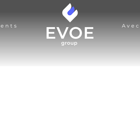
vents
Avec