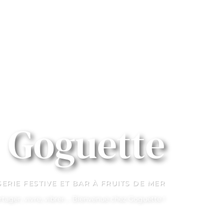
Goguette
ERIE FESTIVE ET BAR À FRUITS DE MER
rtager, vivre, vibrer…. Bienvenue chez Goguette !