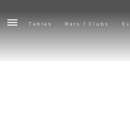
Tables
Bars / Clubs
E